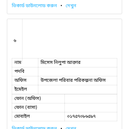
ভিকার্ড ডাউনলোড করুন
•
দেখুন
৬
নাম
মিসেস নিলুপা আক্তার
পদবি
অফিস
উপজেলা পরিবার পরিকল্পনা অফিস
ইমেইল
ফোন (অফিস)
ফোন (বাসা)
মোবাইল
০১৭৫৭০৮৬৫৯৭
ভিকার্ড ডাউনলোড করুন
•
দেখুন