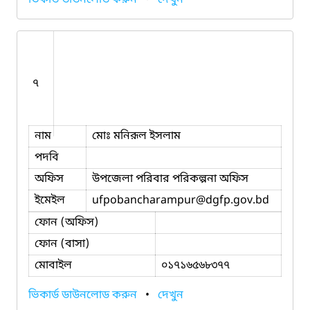
৭
নাম
মোঃ মনিরূল ইসলাম
পদবি
অফিস
উপজেলা পরিবার পরিকল্পনা অফিস
ইমেইল
ufpobancharampur
@dgfp.gov.bd
ফোন (অফিস)
ফোন (বাসা)
মোবাইল
০১৭১৬৫৬৮৩৭৭
ভিকার্ড ডাউনলোড করুন
•
দেখুন