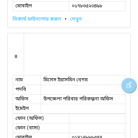
মোবাইল
০১৭৮৩৫২৩৪৯৮
ভিকার্ড ডাউনলোড করুন
•
দেখুন
৪
নাম
মিসেস ইয়াসমিন বেগম
পদবি
অফিস
উপজেলা পরিবার পরিকল্পনা অফিস
ইমেইল
ফোন (অফিস)
ফোন (বাসা)
মোবাইল
০১৭১৭৮৯৯৫৭৭