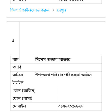
ভিকার্ড ডাউনলোড করুন
•
দেখুন
৫
নাম
মিসেস নাজমা আক্তার
পদবি
অফিস
উপজেলা পরিবার পরিকল্পনা অফিস
ইমেইল
ফোন (অফিস)
ফোন (বাসা)
মোবাইল
০১৭৬২৬৫৬৯৭৬