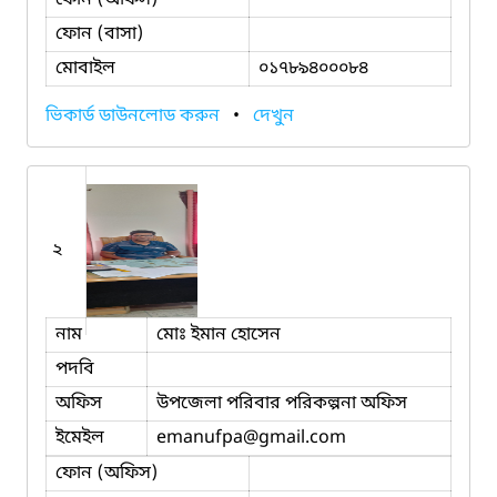
ফোন (বাসা)
মোবাইল
০১৭৮৯৪০০০৮৪
ভিকার্ড ডাউনলোড করুন
•
দেখুন
২
নাম
মোঃ ইমান হোসেন
পদবি
অফিস
উপজেলা পরিবার পরিকল্পনা অফিস
ইমেইল
emanufpa
@gmail.com
ফোন (অফিস)