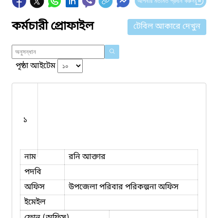
আপনার মতামত প্রদান করুন
কর্মচারী প্রোফাইল
টেবিল আকারে দেখুন
পৃষ্ঠা আইটেম
১
নাম
রনি আক্তার
পদবি
অফিস
উপজেলা পরিবার পরিকল্পনা অফিস
ইমেইল
ফোন (অফিস)