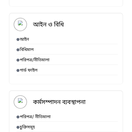
আইন ও বিধি
আইন
বিধিমাল
পরিপত্র/নীতিমালা
গার্ড ফাইল
কর্মসম্পাদন ব্যবস্থাপনা
পরিপত্র/ নীতিমালা
চুক্তিসমূহ