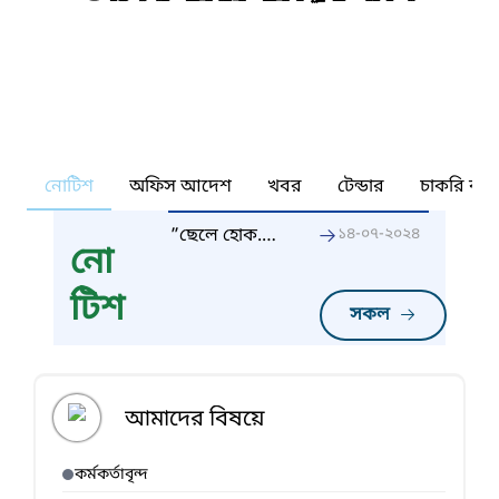
নোটিশ
অফিস আদেশ
খবর
টেন্ডার
চাকরি কর্ন
”ছেলে হোক.
১৪-০৭-২০২৪
নো
মেয়ে হোক, দুটি
সন্তানই যথেষ্ট”
টিশ
সকল
আমাদের বিষয়ে
কর্মকর্তাবৃন্দ